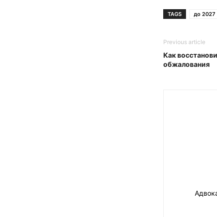
TAGS
до 2027
Previous article
Как восстанов
обжалования
Адвок