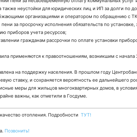
нии пени за несвоевременную оплату коммунальных услуг и
а также неустойки для юридических лиц и ИП за долги по д
бжающими организациями и оператором по обращению с ТК
 пени за просрочку исполнения обязательств по установке, 
ию приборов учета ресурсов;
авлении гражданам рассрочки по оплате установки приборо
вила применяются к правоотношениям, возникшим с начала 
авлена на поддержку населения. В прошлом году Центроба
вую ставку, и сохраняется вероятность ее дальнейшего рост
зисные меры для жильцов многоквартирных домов, в услови
крайне важны, как отметили в Госдуме.
 качество отопления. Подробности
ТУТ!
а.
Позвонить!