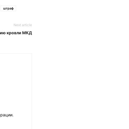
штраф
Next article
нию кровли МКД
рации.