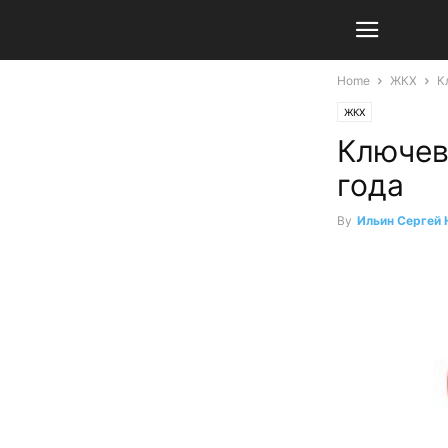
Home
ЖКХ
К
ЖКХ
Ключев
года
By
Ильин Сергей 