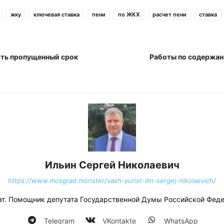
жку
ключевая ставка
пени
по ЖКХ
расчет пени
ставка
ить пропущенный срок
Работы по содержа
Ильин Сергей Николаевич
https://www.mosgrad.monster/vash-yurist-ilin-sergej-nikolaevich/
ат. Помощник депутата Государственной Думы Российской Феде
Telegram
VKontakte
WhatsApp