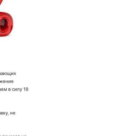
ивающих
ожение
шем в силу 19
вку, не