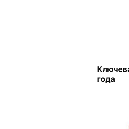
Ключева
года