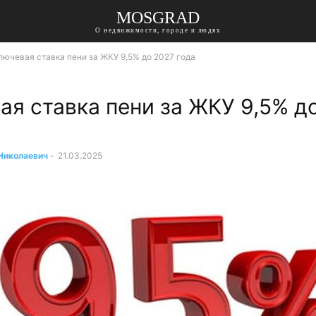
MOSGRAD
О недвижимости, городе и людях
лючевая ставка пени за ЖКУ 9,5% до 2027 года
ая ставка пени за ЖКУ 9,5% д
Николаевич
-
21.03.2025