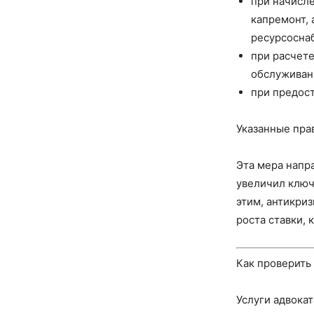
при начисле
капремонт, 
ресурсосна
при расчете
обслуживан
при предост
Указанные пра
Эта мера напр
увеличил ключе
этим, антикри
роста ставки, 
Как проверить
Услуги адвокат