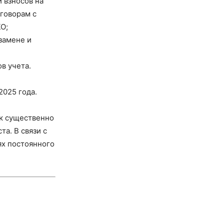
 взносов на
оговорам с
О;
замене и
в учета.
2025 года.
нк существенно
а. В связи с
ях постоянного