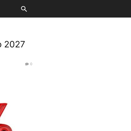
о 2027
0