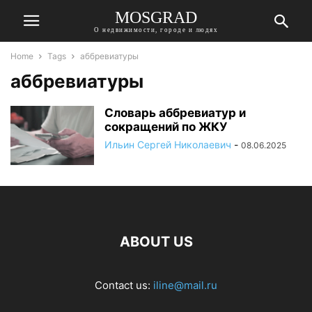
MOSGRAD
О недвижимости, городе и людях
Home
Tags
аббревиатуры
аббревиатуры
Словарь аббревиатур и
сокращений по ЖКУ
Ильин Сергей Николаевич
-
08.06.2025
ABOUT US
Contact us:
iline@mail.ru