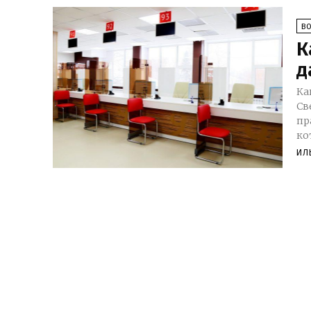
В
К
д
Ка
Св
пр
ко
ИЛ