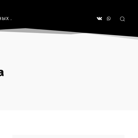
НЫХ
а