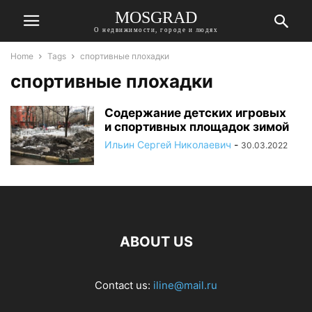
MOSGRAD
О недвижимости, городе и людях
Home
Tags
спортивные плохадки
спортивные плохадки
Содержание детских игровых
и спортивных площадок зимой
Ильин Сергей Николаевич
-
30.03.2022
ABOUT US
Contact us:
iline@mail.ru