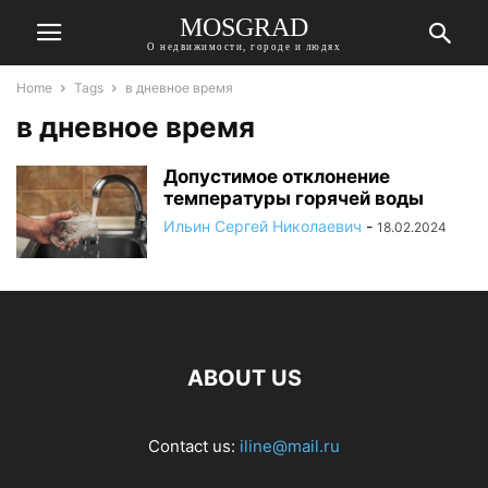
MOSGRAD
О недвижимости, городе и людях
Home
Tags
в дневное время
в дневное время
Допустимое отклонение
температуры горячей воды
Ильин Сергей Николаевич
-
18.02.2024
ABOUT US
Contact us:
iline@mail.ru