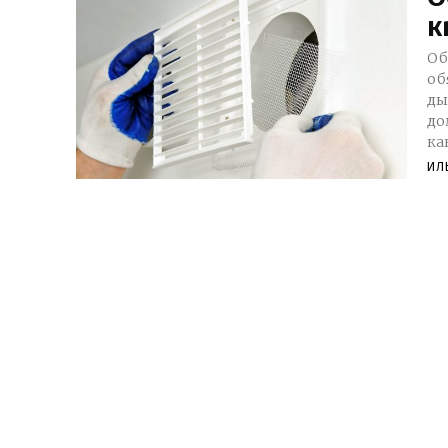
к
Обс
об
ды
домах? Надлежащее со
ка
ИЛ