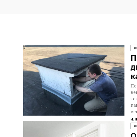
В
П
д
к
Пе
венти
те
ка
ИЛ
В
О