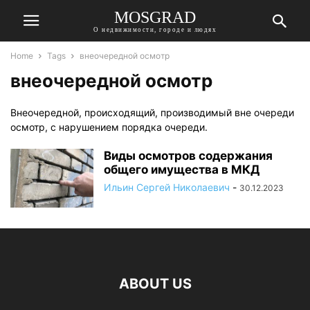
MOSGRAD
О недвижимости, городе и людях
Home
Tags
внеочередной осмотр
внеочередной осмотр
Внеочередной, происходящий
,
производимый
вне
очереди
осмотр
,
с
нарушением
порядка
очереди
.
Виды осмотров содержания
общего имущества в МКД
Ильин Сергей Николаевич
-
30.12.2023
ABOUT US