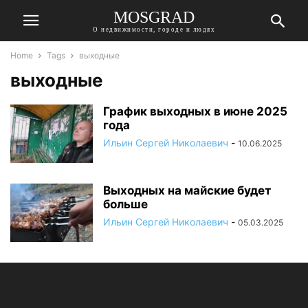
MOSGRAD
О недвижимости, городе и людях
Home
Tags
выходные
выходные
График выходных в июне 2025
года
Ильин Сергей Николаевич
-
10.06.2025
Выходных на майские будет
больше
Ильин Сергей Николаевич
-
05.03.2025