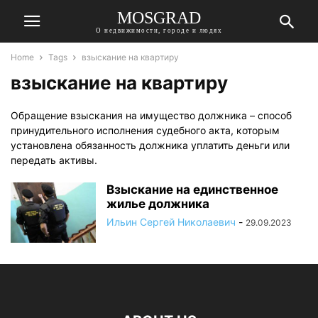
MOSGRAD
О недвижимости, городе и людях
Home
Tags
взыскание на квартиру
взыскание на квартиру
Обращение взыскания на имущество должника – способ
принудительного исполнения судебного акта, которым
установлена обязанность должника уплатить деньги или
передать активы.
Взыскание на единственное
жилье должника
Ильин Сергей Николаевич
-
29.09.2023