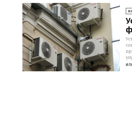
Ж
У
ф
Ус
сог
пр
уп
ИЛ