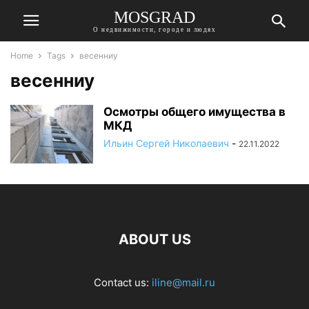
MOSGRAD
О недвижимости, городе и людях
Home
Tags
весенниу
весенниу
Осмотры общего имущества в
МКД
Ильин Сергей Николаевич
-
22.11.2022
ABOUT US
Contact us:
iline@mail.ru