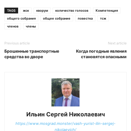
TAGS
жск
кворум
количество голосов
Компетенция
общего собрания
общее собрание
повестка
тсж
членов
члены
Previous article
Next article
Брошенные транспортные
Когда погодные явления
средства во дворе
становятся опасными
Ильин Сергей Николаевич
https://www.mosgrad.monster/vash-yurist-ilin-sergej-
nikolaevich/