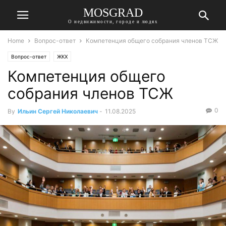
MOSGRAD
О недвижимости, городе и людях
Home
Вопрос-ответ
Компетенция общего собрания членов ТСЖ
Вопрос-ответ
ЖКХ
Компетенция общего
собрания членов ТСЖ
0
By
Ильин Сергей Николаевич
-
11.08.2025