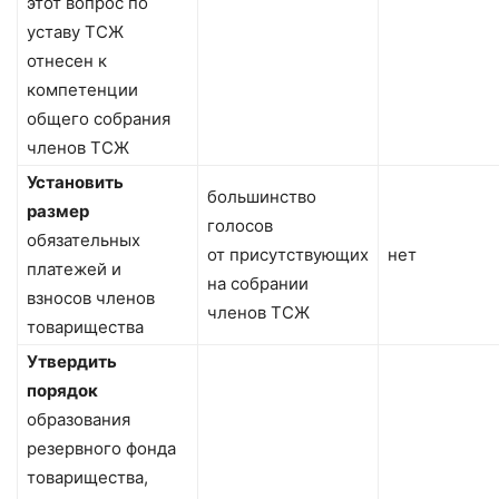
этот вопрос по
уставу ТСЖ
отнесен к
компетенции
общего собрания
членов ТСЖ
Установить
большинство
размер
голосов
обязательных
от присутствующих
нет
платежей и
на собрании
взносов членов
членов ТСЖ
товарищества
Утвердить
порядок
образования
резервного фонда
товарищества,