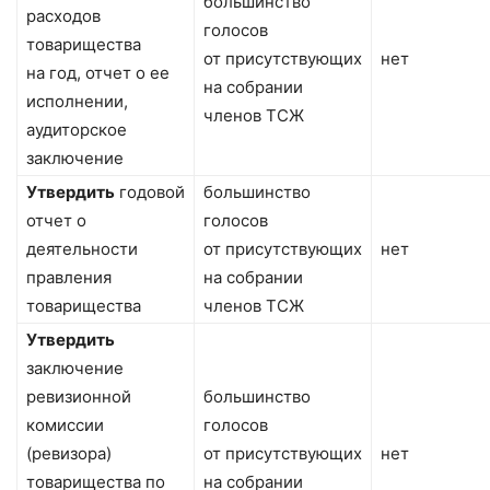
большинство
расходов
голосов
товарищества
от присутствующих
нет
на год, отчет о ее
на собрании
исполнении,
членов ТСЖ
аудиторское
заключение
Утвердить
годовой
большинство
отчет о
голосов
деятельности
от присутствующих
нет
правления
на собрании
товарищества
членов ТСЖ
Утвердить
заключение
ревизионной
большинство
комиссии
голосов
(ревизора)
от присутствующих
нет
товарищества по
на собрании