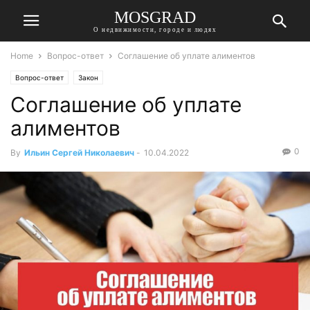
MOSGRAD
О недвижимости, городе и людях
Home
Вопрос-ответ
Соглашение об уплате алиментов
Вопрос-ответ
Закон
Соглашение об уплате
алиментов
0
By
Ильин Сергей Николаевич
-
10.04.2022