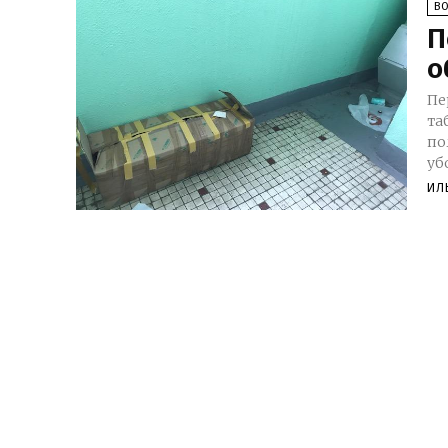
В
П
о
Пе
та
по
ИЛ