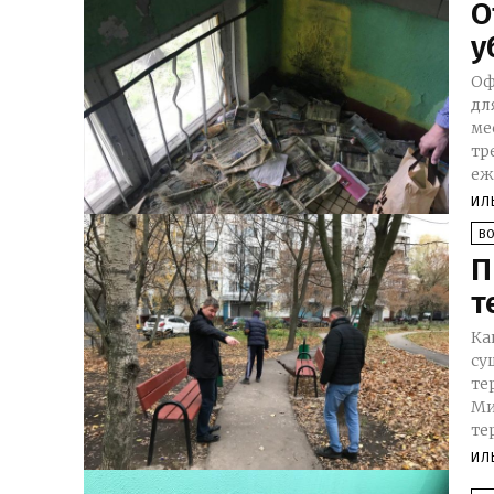
О
у
Оф
для 
ме
требуется. Рос
еж
ИЛ
В
П
т
Ка
существуют
те
Ми
те
ИЛ