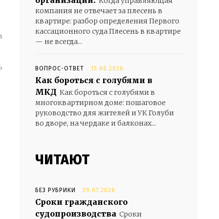
организации.
Когда управляющая
компания не отвечает за плесень в
квартире: разбор определения Первого
кассационного суда Плесень в квартире
в
— не всегда...
ВОПРОС-ОТВЕТ
15.06.2026
Как бороться с голубями в
МКД
Как бороться с голубями в
многоквартирном доме: пошаговое
руководство для жителей и УК Голуби
во дворе, на чердаке и балконах...
ЧИТАЮТ
БЕЗ РУБРИКИ
29.07.2026
Сроки гражданского
судопроизводства
Сроки