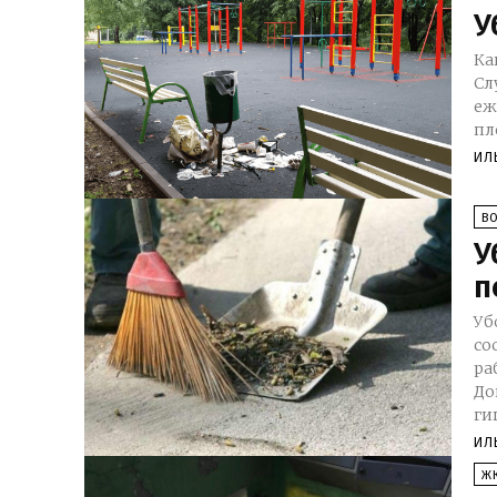
У
Ка
Сл
еж
пл
ИЛ
В
У
п
Уб
со
ра
До
ги
ИЛ
Ж