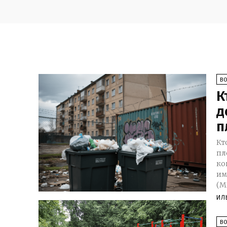
В
К
д
п
Кт
площадки? В
ко
им
(М
ИЛ
В