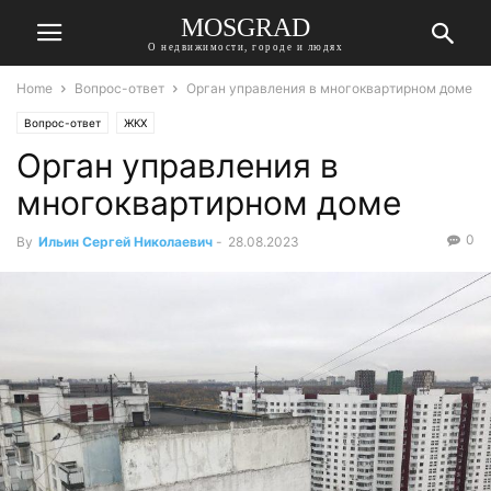
MOSGRAD
О недвижимости, городе и людях
Home
Вопрос-ответ
Орган управления в многоквартирном доме
Вопрос-ответ
ЖКХ
Орган управления в
многоквартирном доме
0
By
Ильин Сергей Николаевич
-
28.08.2023