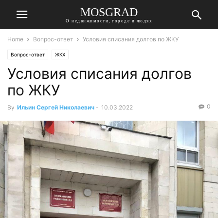
MOSGRAD
О недвижимости, городе и людях
Home
Вопрос-ответ
Условия списания долгов по ЖКУ
Вопрос-ответ
ЖКХ
Условия списания долгов
по ЖКУ
0
By
Ильин Сергей Николаевич
-
10.03.2022