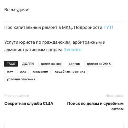
Всем удачи!
Про капитальный ремонт в МКД. Подробности
ТУТ!
Услуги юриста по гражданским, арбитражным и
административным спорам.
Звоните
!
TAGS
ДОЛГИ
долги за жкх
долгов
долгов за ЖКХ
жку
жкх
списание
судебная практика
условия списания
Previous article
Next article
Секретная служба США
Поиск по делам и судебным
актам