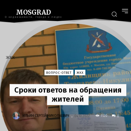
MOSGRAD
О недвижимости, городе и людях
ЖКХ
ВОПРОС-ОТВЕТ
ЖКХ
Сроки ответов на обращения
жителей
-
ИЛЬИН СЕРГЕЙ НИКОЛАЕВИЧ
1120
04.10.2022
0