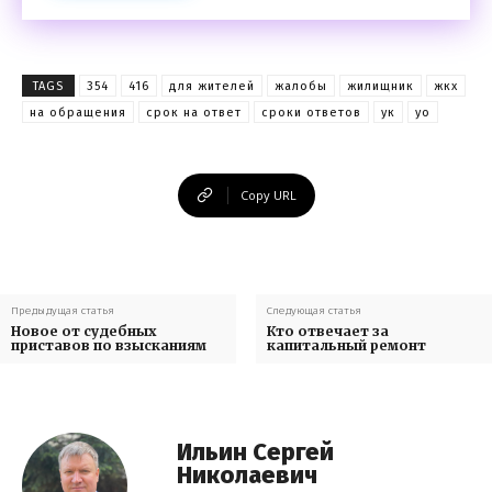
TAGS
354
416
для жителей
жалобы
жилищник
жкх
на обращения
срок на ответ
сроки ответов
ук
уо
Copy URL
Предыдущая статья
Следующая статья
Новое от судебных
Кто отвечает за
приставов по взысканиям
капитальный ремонт
Ильин Сергей
Николаевич