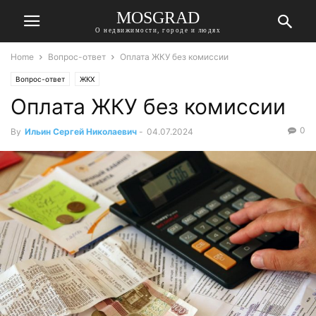
MOSGRAD
О недвижимости, городе и людях
Home
Вопрос-ответ
Оплата ЖКУ без комиссии
Вопрос-ответ
ЖКХ
Оплата ЖКУ без комиссии
0
By
Ильин Сергей Николаевич
-
04.07.2024